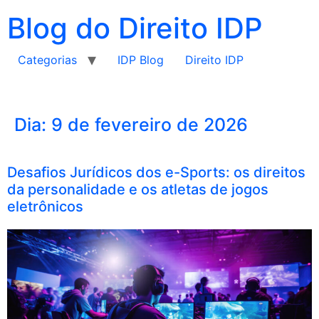
Blog do Direito IDP
Categorias
IDP Blog
Direito IDP
Dia:
9 de fevereiro de 2026
Desafios Jurídicos dos e-Sports: os direitos
da personalidade e os atletas de jogos
eletrônicos