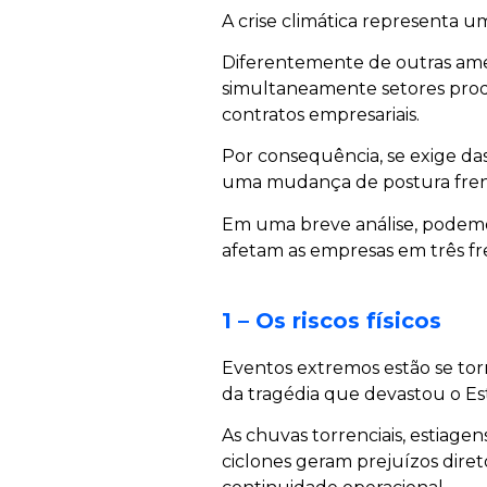
A crise climática representa um
Diferentemente de outras amea
simultaneamente setores produt
contratos empresariais.
Por consequência, se exige da
uma mudança de postura frent
Em uma breve análise, podemo
afetam as empresas em três fre
1 – Os riscos físicos
Eventos extremos estão se tor
da tragédia que devastou o Es
As chuvas torrenciais, estiage
ciclones geram prejuízos diret