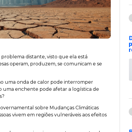
D
p
r
 problema distante, visto que ela está
esas operam, produzem, se comunicam e se
mo uma onda de calor pode interromper
 uma enchente pode afetar a logística de
as?
governamental sobre Mudanças Climáticas
ssoas vivem em regiões vulneráveis aos efeitos
P