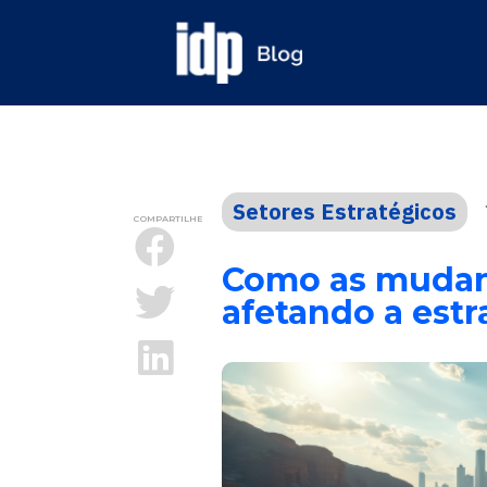
Setores Estratégicos
COMPARTILHE
Como as mudanç
afetando a est