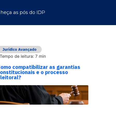
heça as pós do IDP
Jurídico Avançado
Tempo de leitura: 7 min
omo compatibilizar as garantias
onstitucionais e o processo
leitoral?